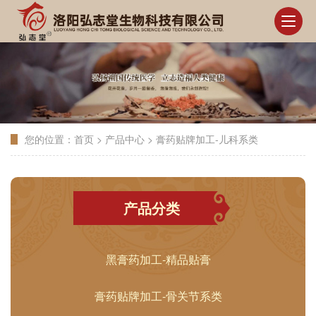
您的位置：
首页
>
产品中心
>
膏药贴牌加工-儿科系类
产品分类
黑膏药加工-精品贴膏
膏药贴牌加工-骨关节系类