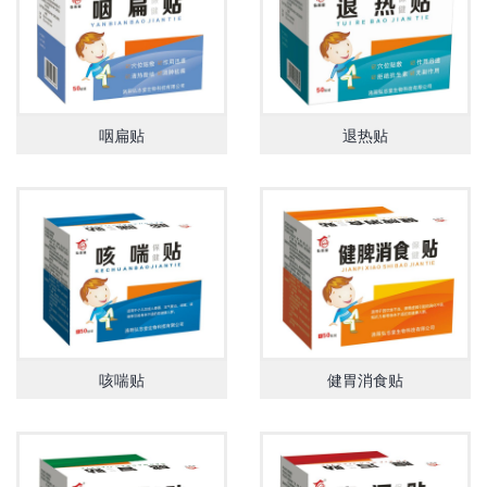
咽扁贴
退热贴
咳喘贴
健胃消食贴